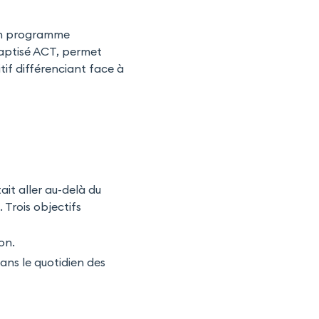
n programme
baptisé ACT, permet
if différenciant face à
ait aller au-delà du
Trois objectifs
on.
ns le quotidien des