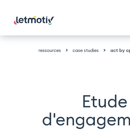
Open main menu
>
>
ressources
case studies
act by o
Etude
d'engageme